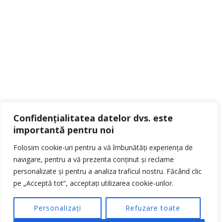
PRINS AUTOGAS ROMANIA
RETEA NATIONALA PRINS AUTOGAS
SERVICE PRINS
Confidențialitatea datelor dvs. este
AUTOGAS BUCURESTI
str. Eroului, nr. 177 A, CHIAJNA
importantă pentru noi
Telefon:
0788.417.083
Folosim cookie-uri pentru a vă îmbunătăți experiența de
Whatsapp:
0733.733.200
navigare, pentru a vă prezenta conținut și reclame
personalizate și pentru a analiza traficul nostru. Făcând clic
florin@autogasgroup.com
pe „Acceptă tot”, acceptați utilizarea cookie-urilor.
Personalizați
Refuzare toate