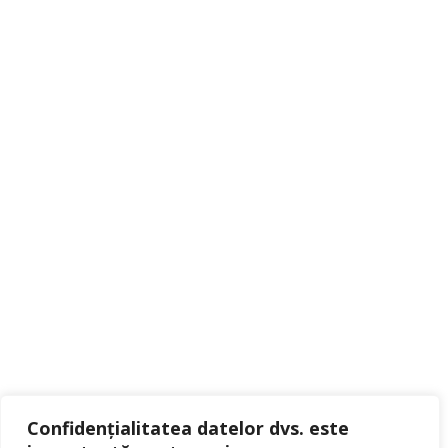
PORTOFOLIU SISTEME PRINS
PRINS AUTOGAS ROMANIA
RETEA NATIONALA PRINS AUTOGAS
SERVICE PRINS
Confidențialitatea datelor dvs. este
AUTOGAS BUCURESTI
str. Eroului, nr. 177 A, CHIAJNA