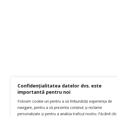
Termeni
Politic
Compania olandeza Prins Alternative Fuel
Politi
Confidențialitatea datelor dvs. este
Systems a fost fondata in 1986 este
importantă pentru noi
producator de componente de inalta
calitate pentru siteme auto alternative de
Folosim cookie-uri pentru a vă îmbunătăți experiența de
alimentare cu GPL, GNC si GNL.
navigare, pentru a vă prezenta conținut și reclame
personalizate și pentru a analiza traficul nostru. Făcând clic