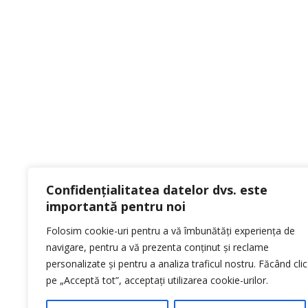
Termeni
Politic
Compania olandeza Prins Alternative Fuel
Politi
Confidențialitatea datelor dvs. este
Systems a fost fondata in 1986 este
importantă pentru noi
producator de componente de inalta
calitate pentru siteme auto alternative de
Folosim cookie-uri pentru a vă îmbunătăți experiența de
alimentare cu GPL, GNC si GNL.
navigare, pentru a vă prezenta conținut și reclame
personalizate și pentru a analiza traficul nostru. Făcând clic
pe „Acceptă tot”, acceptați utilizarea cookie-urilor.